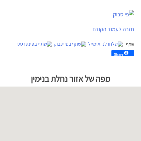
ניווט
חזרה לעמוד הקודם
Share
לג
פת
מפה של אזור נחלת בנימין
ל
וגל
מפה
יתן
ski
ma
דלג
ל
מפה