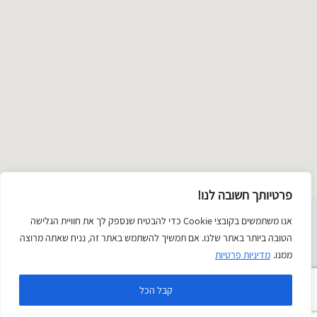
פרטיותך חשובה לנו!
שימת
אנו משתמשים בקובצי Cookie כדי להבטיח שנספק לך את חוויית הגלישה
תכשיטים
טקסטיל ואופנה
זכוכית
ציור וצילום
קרמיקה
יודאיקה
הטובה ביותר באתר שלנו. אם תמשיך להשתמש באתר זה, נניח שאתה מרוצה
טגוריות
פיסול
בובות
החיים הטובים
ממנו.
מדיניות פרטיות
עץ
נייר
משחקים
Categorie
קבל הכל
עיצוב אתרים:
FEEL CREATIV
, בניה -
שמרת דיגיטל - מומחה מחשוב ואינטרנט
lis