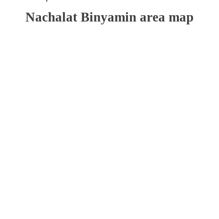
ל
וגל
Nachalat Binyamin area map
מפה
יתן
ski
דלג
ma
ל
מפה