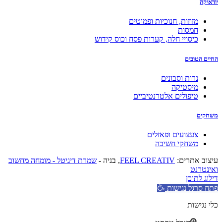
יודאיקה
מזוזות, חנוכיות ופמוטים
חמסות
כיסויי חלה, קערות פסח וכוס קידוש
החיים הטובים
נרות וסבונים
מיסטיקה
טיפולים אלטרנטיביים
משחקים
צעצועים ופאזלים
משחקי חשיבה
עיצוב אתרים:
FEEL CREATIV
, בניה -
שמרת דיגיטל - מומחה מחשוב
ואינטרנט
דילוג לתוכן
פתח סרגל נגישות
כלי נגישות