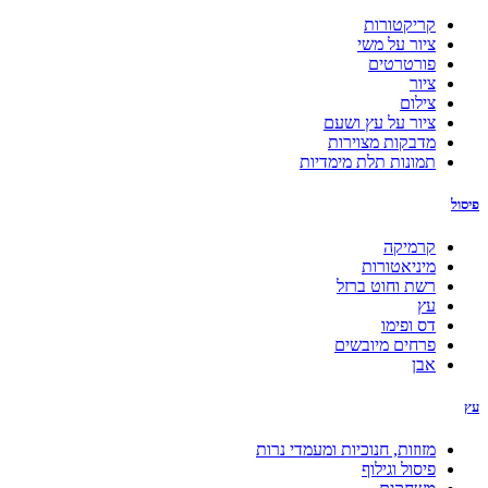
קריקטורות
ציור על משי
פורטרטים
ציור
צילום
ציור על עץ ושעם
מדבקות מצוירות
תמונות תלת מימדיות
פיסול
קרמיקה
מיניאטורות
רשת וחוט ברזל
עץ
דס ופימו
פרחים מיובשים
אבן
עץ
מזוזות, חנוכיות ומעמדי נרות
פיסול וגילוף