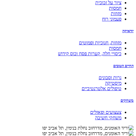
ציור על זכוכית
חמסות
מזוזות
פעמוני רוח
יודאיקה
מזוזות, חנוכיות ופמוטים
חמסות
כיסויי חלה, קערות פסח וכוס קידוש
החיים הטובים
נרות וסבונים
מיסטיקה
טיפולים אלטרנטיביים
משחקים
צעצועים ופאזלים
משחקי חשיבה