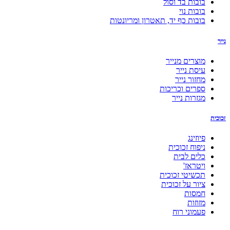
בובות בד וסול
בובות נוי
בובות כף יד, תאטרון ומריונטות
נייר
מוצרים מנייר
עיסת נייר
מחזור נייר
ספרים וכריכות
מגזרות נייר
זכוכית
פיוזינג
ניפוח זכוכית
כלים לבית
ויטראז'
תכשיטי זכוכית
ציור על זכוכית
חמסות
מזוזות
פעמוני רוח