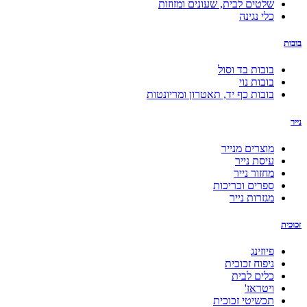
שלטים לבית, שעונים ומזוזות
כלי נגינה
בובות
בובות בד וסול
בובות נוי
בובות כף יד, תאטרון ומריונטות
נייר
מוצרים מנייר
עיסת נייר
מחזור נייר
ספרים וכריכות
מגזרות נייר
זכוכית
פיוזינג
ניפוח זכוכית
כלים לבית
ויטראז'
תכשיטי זכוכית