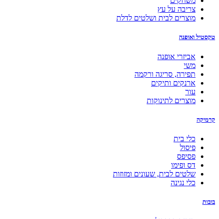
משחקים
צריבה על עץ
מוצרים לבית ושלטים לדלת
טקסטיל ואופנה
אביזרי אופנה
משי
תפירה, סריגה ורקמה
ארנקים ותיקים
עור
מוצרים לתינוקות
קרמיקה
כלי בית
פיסול
פסיפס
דס ופימו
שלטים לבית, שעונים ומזוזות
כלי נגינה
בובות