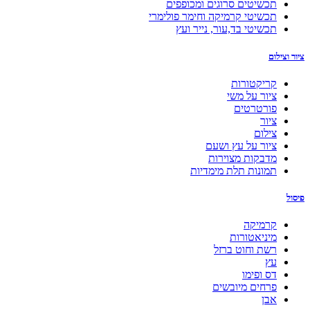
תכשיטים סרוגים ומכופפים
תכשיטי קרמיקה וחימר פולימרי
תכשיטי בד,עור, נייר ועץ
ציור וצילום
קריקטורות
ציור על משי
פורטרטים
ציור
צילום
ציור על עץ ושעם
מדבקות מצוירות
תמונות תלת מימדיות
פיסול
קרמיקה
מיניאטורות
רשת וחוט ברזל
עץ
דס ופימו
פרחים מיובשים
אבן