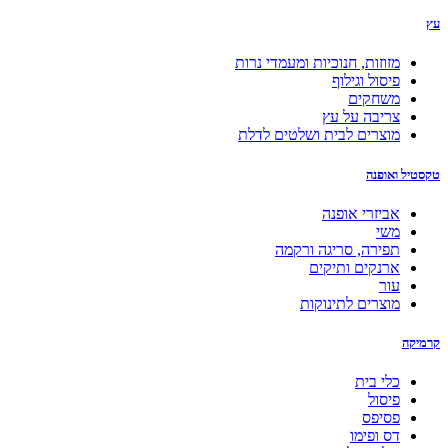
עץ
מזוזות, חנוכיות ומעמדי נרות
פיסול וגילוף
משחקים
צריבה על עץ
מוצרים לבית ושלטים לדלת
טקסטיל ואופנה
אביזרי אופנה
משי
תפירה, סריגה ורקמה
ארנקים ותיקים
עור
מוצרים לתינוקות
קרמיקה
כלי בית
פיסול
פסיפס
דס ופימו