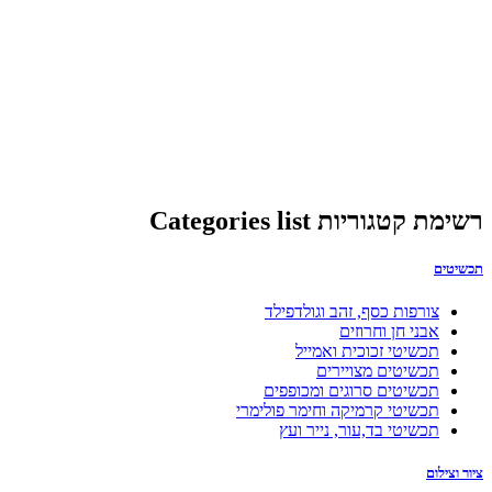
רשימת קטגוריות Categories list
תכשיטים
צורפות כסף, זהב וגולדפילד
אבני חן וחרוזים
תכשיטי זכוכית ואמייל
תכשיטים מצויירים
תכשיטים סרוגים ומכופפים
תכשיטי קרמיקה וחימר פולימרי
תכשיטי בד,עור, נייר ועץ
ציור וצילום