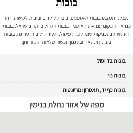
בובות
אצלנו תמצאו בובות לאספנים, בובות לילדים ובובות לקישוט. זהו
כנראה המקום עם אוסף אומני הבובות הגדול ביותר בישראל. בובות
העשויות בטכניקות שונות כגון: פיסול, תפירה, ליבוד, סריגה. בובות
בסגנון וינטאג' ובסגנון עכשווי מלאות הומור וחן.
בובות בד וסול
בובות נוי
בובות כף יד, תאטרון ומריונטות
לג
פת
מפה של אזור נחלת בנימין
ל
וגל
מפה
יתן
ski