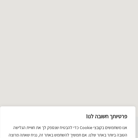
ma
דלג
ל
מפה
פרטיותך חשובה לנו!
שימת
אנו משתמשים בקובצי Cookie כדי להבטיח שנספק לך את חוויית הגלישה
תכשיטים
טקסטיל ואופנה
זכוכית
ציור וצילום
קרמיקה
יודאיקה
הטובה ביותר באתר שלנו. אם תמשיך להשתמש באתר זה, נניח שאתה מרוצה