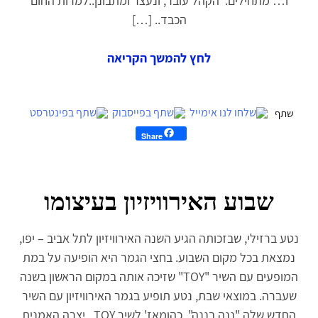
ו… מתחילים. הקהל עובר, ונעצר ומתבונן..למרות החום
הכבד.. […]
לחץ להמשך הקריאה
Share
שבוע האירוויזיון בעיצומו
נטע ברזילי, שבזכותה הגיע השנה האירוויזיון לתל אביב – יפו,
נמצאת בכל מקום השבוע. בחצי הגמר היא הופיעה על במת
המופעים עם השיר "TOY" שזיכה אותה במקום הראשון בשנה
שעברה. במוצאי שבת, נטע תופיע בגמר האירוויזיון עם השיר
החדש שלה "ננה בננה". כהומאז' לשיר TOY , יצרה האמנית