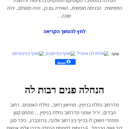
הנחלה בפסטיבל הקומיקס המתקיים ברציפות זו השנה
החמישית. הכניסה חופשית.. האוירה גם כן.. יהיה מושלם.. יהיה
שונה. .
לחץ להמשך הקריאה
Share
הנחלה פנים רבות לה
מדרחוב נחלת בנימין.. מוזיאון רחוב.. נחלת האמנים.. רחוב
הבדים.. יריד אומני מדרחוב נחלת בנימין… מתחם קטן
וממזרי השוכן לו בכייף בין רחוב אלנבי, גרוזנברג, כיכר מגן
דוד ושוק הכרמל.. 6 כניסות למתחם הנחלה ודרכן אלפי אנשים