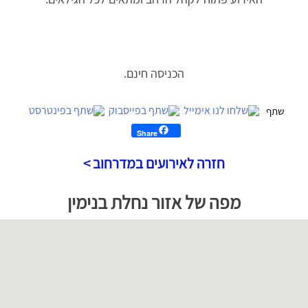
הכניסה חינם.
Share
חזרה לאירועים במדרחוב >
לג
פת
מפה של אזור נחלת בנימין
ל
וגל
מפה
יתן
ski
ma
דלג
ל