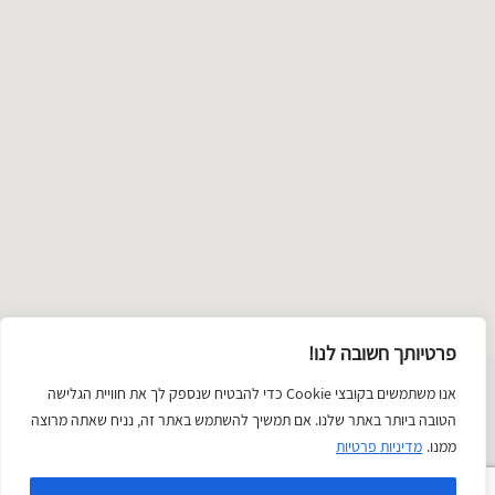
מפה
פרטיותך חשובה לנו!
שימת
אנו משתמשים בקובצי Cookie כדי להבטיח שנספק לך את חוויית הגלישה
תכשיטים
טקסטיל ואופנה
זכוכית
ציור וצילום
קרמיקה
יודאיקה
הטובה ביותר באתר שלנו. אם תמשיך להשתמש באתר זה, נניח שאתה מרוצה
טגוריות
פיסול
בובות
החיים הטובים
ממנו.
מדיניות פרטיות
עץ
נייר
משחקים
Categorie