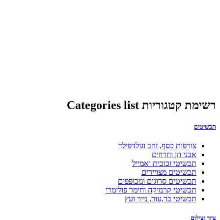
רשימת קטגוריות Categories list
תכשיטים
צורפות כסף, זהב וגולדפילד
אבני חן וחרוזים
תכשיטי זכוכית ואמייל
תכשיטים מצויירים
תכשיטים סרוגים ומכופפים
תכשיטי קרמיקה וחימר פולימרי
תכשיטי בד,עור, נייר ועץ
ציור וצילום