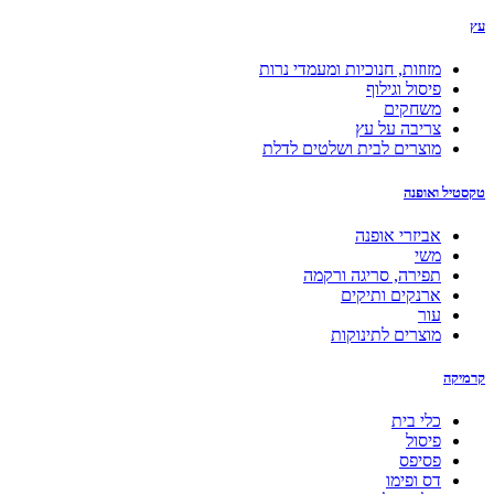
עץ
מזוזות, חנוכיות ומעמדי נרות
פיסול וגילוף
משחקים
צריבה על עץ
מוצרים לבית ושלטים לדלת
טקסטיל ואופנה
אביזרי אופנה
משי
תפירה, סריגה ורקמה
ארנקים ותיקים
עור
מוצרים לתינוקות
קרמיקה
כלי בית
פיסול
פסיפס
דס ופימו