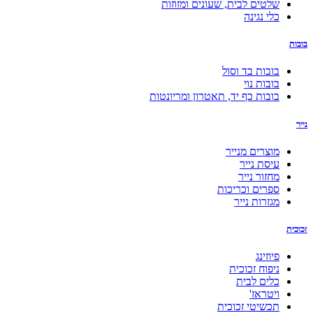
שלטים לבית, שעונים ומזוזות
כלי נגינה
בובות
בובות בד וסול
בובות נוי
בובות כף יד, תאטרון ומריונטות
נייר
מוצרים מנייר
עיסת נייר
מחזור נייר
ספרים וכריכות
מגזרות נייר
זכוכית
פיוזינג
ניפוח זכוכית
כלים לבית
ויטראז'
תכשיטי זכוכית