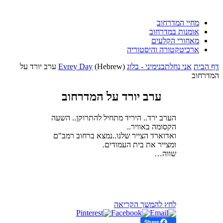
מחיי המדרחוב
אומנות במדרחוב
מאחורי הקלעים
ארכיטקטורה והיסטוריה
דף הבית
אני נחלתבנימיני - בלוג
Evrey Day
(Hebrew) ערב יורד על
המדרחוב
ערב יורד על המדרחוב
הערב ירד.. היריד מתחיל להתרוקן.. השעה
הקסומה באוויר..
ואדוארד הצייר שלנו..נמצא ברחוב רמב"ם
ומצייר את בית העמודים.
שווה…
לחץ להמשך הקריאה
Share