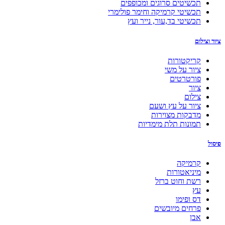
תכשיטים סרוגים ומכופפים
תכשיטי קרמיקה וחימר פולימרי
תכשיטי בד,עור, נייר ועץ
ציור וצילום
קריקטורות
ציור על משי
פורטרטים
ציור
צילום
ציור על עץ ושעם
מדבקות מצוירות
תמונות תלת מימדיות
פיסול
קרמיקה
מיניאטורות
רשת וחוט ברזל
עץ
דס ופימו
פרחים מיובשים
אבן