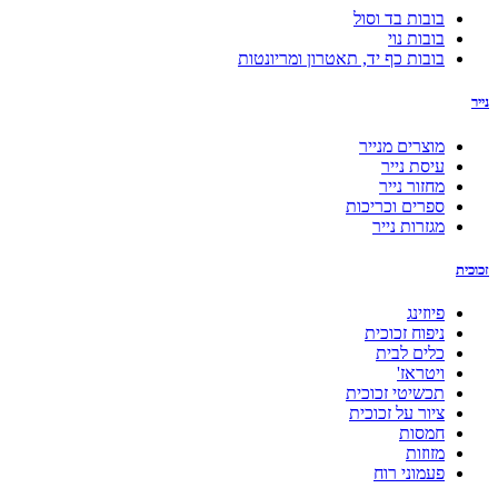
בובות בד וסול
בובות נוי
בובות כף יד, תאטרון ומריונטות
נייר
מוצרים מנייר
עיסת נייר
מחזור נייר
ספרים וכריכות
מגזרות נייר
זכוכית
פיוזינג
ניפוח זכוכית
כלים לבית
ויטראז'
תכשיטי זכוכית
ציור על זכוכית
חמסות
מזוזות
פעמוני רוח