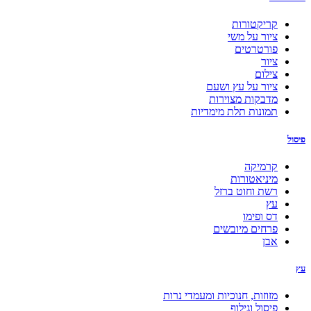
קריקטורות
ציור על משי
פורטרטים
ציור
צילום
ציור על עץ ושעם
מדבקות מצוירות
תמונות תלת מימדיות
פיסול
קרמיקה
מיניאטורות
רשת וחוט ברזל
עץ
דס ופימו
פרחים מיובשים
אבן
עץ
מזוזות, חנוכיות ומעמדי נרות
פיסול וגילוף