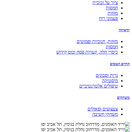
ציור על זכוכית
חמסות
מזוזות
פעמוני רוח
יודאיקה
מזוזות, חנוכיות ופמוטים
חמסות
כיסויי חלה, קערות פסח וכוס קידוש
החיים הטובים
נרות וסבונים
מיסטיקה
טיפולים אלטרנטיביים
משחקים
צעצועים ופאזלים
משחקי חשיבה