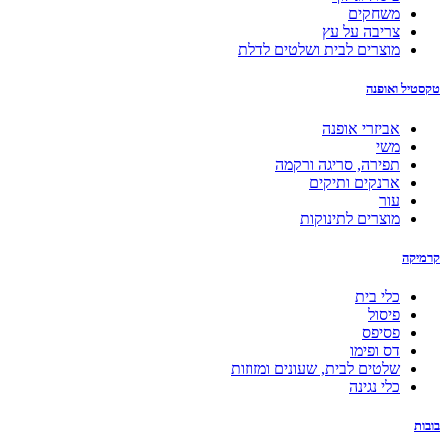
משחקים
צריבה על עץ
מוצרים לבית ושלטים לדלת
טקסטיל ואופנה
אביזרי אופנה
משי
תפירה, סריגה ורקמה
ארנקים ותיקים
עור
מוצרים לתינוקות
קרמיקה
כלי בית
פיסול
פסיפס
דס ופימו
שלטים לבית, שעונים ומזוזות
כלי נגינה
בובות