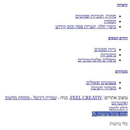
יודאיקה
מזוזות, חנוכיות ופמוטים
חמסות
כיסויי חלה, קערות פסח וכוס קידוש
החיים הטובים
נרות וסבונים
מיסטיקה
טיפולים אלטרנטיביים
משחקים
צעצועים ופאזלים
משחקי חשיבה
עיצוב אתרים:
FEEL CREATIV
, בניה -
שמרת דיגיטל - מומחה מחשוב
ואינטרנט
דילוג לתוכן
פתח סרגל נגישות
כלי נגישות