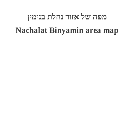
לג
פת
מפה של אזור נחלת בנימין
ל
וגל
Nachalat Binyamin area map
מפה
יתן
ski
דלג
ma
ל
מפה