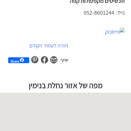
תכשיטים מקפסולות קפה
נייד: 052-8601244
ניווט
חזרה לעמוד הקודם
Share
לג
פת
מפה של אזור נחלת בנימין
ל
וגל
מפה
יתן
ski
ma
דלג
ל
מפה