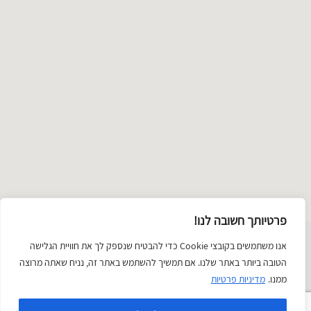
פרטיותך חשובה לנו!
שימת
אנו משתמשים בקובצי Cookie כדי להבטיח שנספק לך את חוויית הגלישה
תכשיטים
טקסטיל ואופנה
זכוכית
ציור וצילום
קרמיקה
יודאיקה
הטובה ביותר באתר שלנו. אם תמשיך להשתמש באתר זה, נניח שאתה מרוצה
טגוריות
פיסול
בובות
החיים הטובים
ממנו.
מדיניות פרטיות
עץ
נייר
משחקים
Categorie