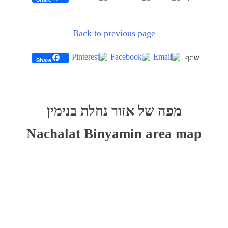
Back to previous page
Share
יווט
לג
פת
מפה של אזור נחלת בנימין
ל
וגל
Nachalat Binyamin area map
מפה
יתן
ski
דלג
ma
ל
מפה