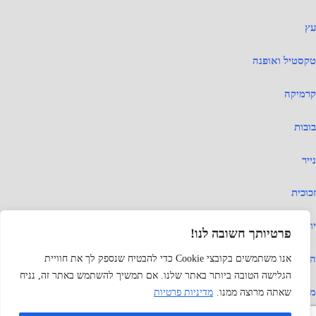
lis
עץ
טקסטיל ואופנה
קרמיקה
בובות
נייר
זכוכית
יודאיקה
פרטיותך חשובה לנו!
אנו משתמשים בקובצי Cookie כדי להבטיח שנספק לך את חוויית
החיים הטובים
הגלישה הטובה ביותר באתר שלנו. אם תמשיך להשתמש באתר זה, נניח
משחקים
שאתה מרוצה ממנו.
מדיניות פרטיות