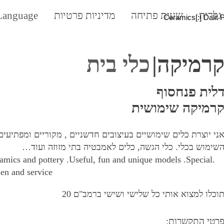
גלריה
שעות פתיחה
מדיניות פרטיות
Language:
Dalit 
רמיקה|
כלי בית
לית פנחסוף
רמיקה שימושית
ני יוצרת כלים שימושיים בעיצובים חדשניים , מקוריים ומפתיעי
שימוש בכלי. כלי הגשה, כלים לאמבטיה בתי מזוזה ועוד…
amics and pottery .Useful, fun and unique models .Special
hen and service
וכלו למצוא אותי כל שלישי ושישי ברמב"ם 20
רטי התקשרות: