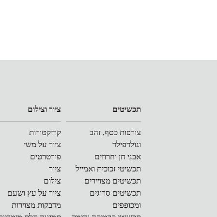
שימת
טגוריות
תכשיטים
ציור וצילום
Categorie
צורפות כסף, זהב
קריקטורות
lis
וגולדפילד
ציור על משי
אבני חן וחרוזים
פורטרטים
תכשיטי זכוכית ואמייל
ציור
תכשיטים מצויירים
צילום
תכשיטים סרוגים
ציור על עץ ושעם
ומכופפים
מדבקות מצוירות