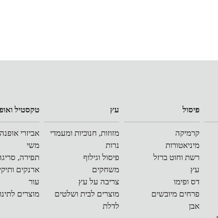
פיסול
עץ
טקסטיל ואופ
קרמיקה
מזוזות, חנוכיות ומעמדי
אביזרי אופנה
מיניאטורות
נרות
משי
רשת וחוט ברזל
פיסול וגילוף
תפירה, סריגה
עץ
משחקים
ארנקים ותיקי
דס ופימו
צריבה על עץ
עור
פרחים מיובשים
מוצרים לבית ושלטים
מוצרים לתינו
אבן
לדלת