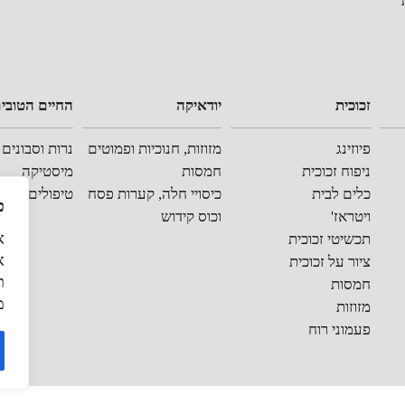
זכוכית
יודאיקה
החיים הטובי
פיוזינג
מזוזות, חנוכיות ופמוטים
נרות וסבונים
ניפוח זכוכית
חמסות
מיסטיקה
כלים לבית
כיסויי חלה, קערות פסח
טיפולים אלטר
פ
ויטראז'
וכוס קידוש
תכשיטי זכוכית
א
ציור על זכוכית
ת
חמסות
מ
מזוזות
פעמוני רוח