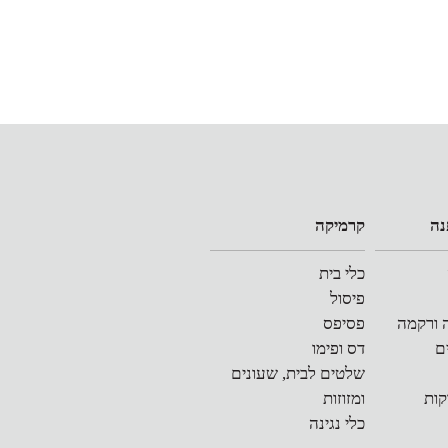
נה
קרמיקה
כלי בית
פיסול
 ורקמה
פסיפס
ם
דס ופימו
שלטים לבית, שעונים
קות
ומזוזות
כלי נגינה