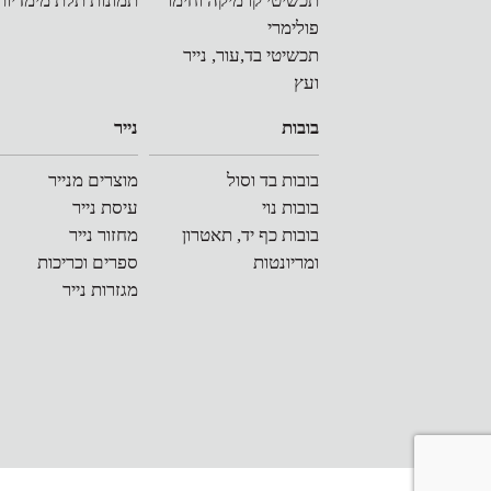
תכשיטי קרמיקה וחימר
תמונות תלת מימדיות
פולימרי
תכשיטי בד,עור, נייר
ועץ
בובות
נייר
בובות בד וסול
מוצרים מנייר
בובות נוי
עיסת נייר
בובות כף יד, תאטרון
מחזור נייר
ומריונטות
ספרים וכריכות
מגזרות נייר