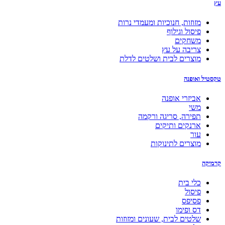
עץ
מזוזות, חנוכיות ומעמדי נרות
פיסול וגילוף
משחקים
צריבה על עץ
מוצרים לבית ושלטים לדלת
טקסטיל ואופנה
אביזרי אופנה
משי
תפירה, סריגה ורקמה
ארנקים ותיקים
עור
מוצרים לתינוקות
קרמיקה
כלי בית
פיסול
פסיפס
דס ופימו
שלטים לבית, שעונים ומזוזות