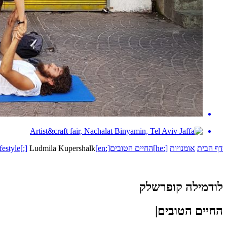
דף הבית
אומנויות
[:he]החיים הטובים[:en]Lifestyle[:]
Ludmila Kupershalk
לודמילה קופרשלק
החיים הטובים|