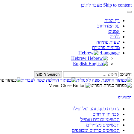
Skip to content
מעבר לתוכן
דף הבית
על המדרחוב
אמנים
גלריה
שעות פתיחה
מדיניות פרטיות
Language:
Hebrew
English
חיפוש:
תכשיטים
צורפות כסף, זהב וגולדפילד
אבני חן וחרוזים
תכשיטי זכוכית ואמייל
תכשיטים מצויירים
תכשיטים סרוגים ומכופפים