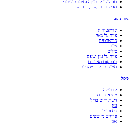
תכשיטי קרמיקה וחימר פולימרי
תכשיטי בד,עור, נייר ועץ
ציור וצילום
קריקטורות
ציור על משי
פורטרטים
ציור
צילום
ציור על עץ ושעם
מדבקות מצוירות
תמונות תלת מימדיות
פיסול
קרמיקה
מיניאטורות
רשת וחוט ברזל
עץ
דס ופימו
פרחים מיובשים
אבן