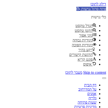
דילוג לתוכן
פתח סרגל נגישות
כלי נגישות
הגדל טקסט
הקטן טקסט
גווני אפור
ניגודיות גבוהה
ניגודיות הפוכה
רקע בהיר
הדגשת קישורים
פונט קריא
איפוס
Skip to content
מעבר לתוכן
דף הבית
על המדרחוב
אמנים
גלריה
שעות פתיחה
מדיניות פרטיות