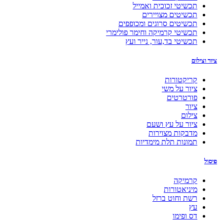
מזוזות, חנוכיות ומעמדי נרות
פיסול וגילוף
משחקים
צריבה על עץ
מוצרים לבית ושלטים לדלת
טקסטיל ואופנה
אביזרי אופנה
משי
תפירה, סריגה ורקמה
ארנקים ותיקים
עור
מוצרים לתינוקות
קרמיקה
כלי בית
פיסול
פסיפס
דס ופימו
שלטים לבית, שעונים ומזוזות
כלי נגינה