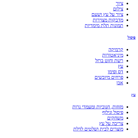
ציור
צילום
ציור על עץ ושעם
מדבקות מצוירות
תמונות תלת מימדיות
פיסול
קרמיקה
מיניאטורות
רשת וחוט ברזל
עץ
דס ופימו
פרחים מיובשים
אבן
עץ
מזוזות, חנוכיות ומעמדי נרות
פיסול וגילוף
משחקים
צריבה על עץ
מוצרים לבית ושלטים לדלת