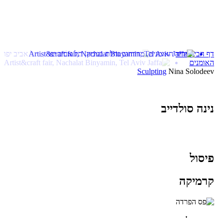
מפסלת תמונות בתלת מיימד מקרמיקל התמונות ממוסגרות וניתנות
לתליה. בנושאי יצירתה פנים ובעלי חיים.
Creates three-dimensional images from "Keramikal." The pictures
are framed and can be hung. Her work subjects are portraits and
animals.
תוכלו למצוא אותי כל שלישי ושישי בנחלת בנימין 16
פרטי התקשרות:
Contact details:
נייד: 050-7540447
Mobile:050-7540447
מייל:
ninasolo@gmail.com
Email:
ninasolo@gmail.com