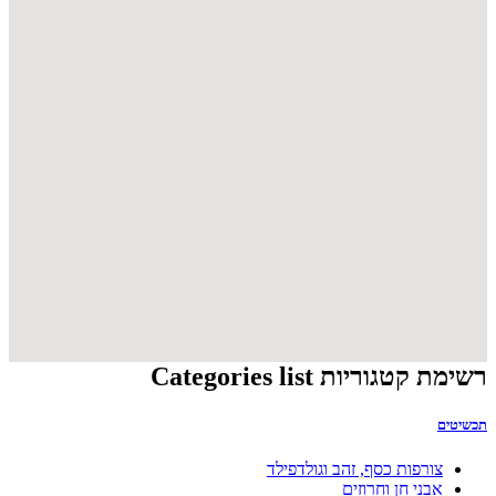
תכשיטי בד,עור, נייר ועץ
ציור וצילום
קריקטורות
ציור על משי
פורטרטים
ציור
צילום
ציור על עץ ושעם
מדבקות מצוירות
תמונות תלת מימדיות
פיסול
קרמיקה
מיניאטורות
רשת וחוט ברזל
עץ
דס ופימו
פרחים מיובשים
אבן
עץ