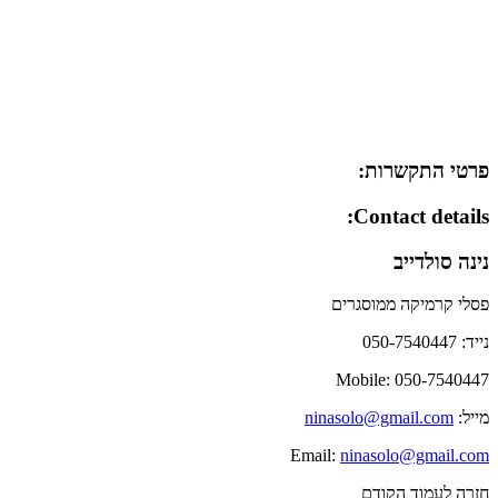
ניווט
נורה פוקסמן
אסנת צמח-שביט
חזרה לדף בלוג ראשי >
חזרה לקרמיקה >
מפת גוגל – ניתן לדלג על המפה
דלג על המפה skip map
מפה של אזור נחלת בנימין
Nachalat Binyamin area map