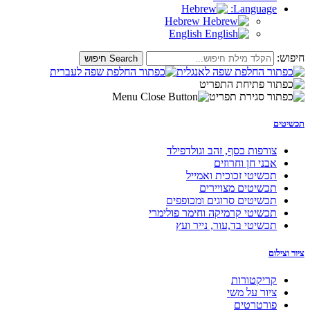
Language:
Hebrew
English
חיפוש:
תכשיטים
צורפות כסף, זהב וגולדפילד
אבני חן וחרוזים
תכשיטי זכוכית ואמייל
תכשיטים מצויירים
תכשיטים סרוגים ומכופפים
תכשיטי קרמיקה וחימר פולימרי
תכשיטי בד,עור, נייר ועץ
ציור וצילום
קריקטורות
ציור על משי
פורטרטים