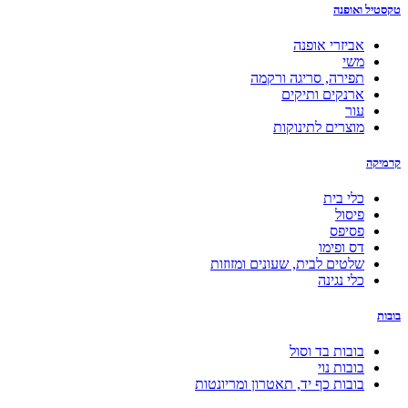
טקסטיל ואופנה
אביזרי אופנה
משי
תפירה, סריגה ורקמה
ארנקים ותיקים
עור
מוצרים לתינוקות
קרמיקה
כלי בית
פיסול
פסיפס
דס ופימו
שלטים לבית, שעונים ומזוזות
כלי נגינה
בובות
בובות בד וסול
בובות נוי
בובות כף יד, תאטרון ומריונטות