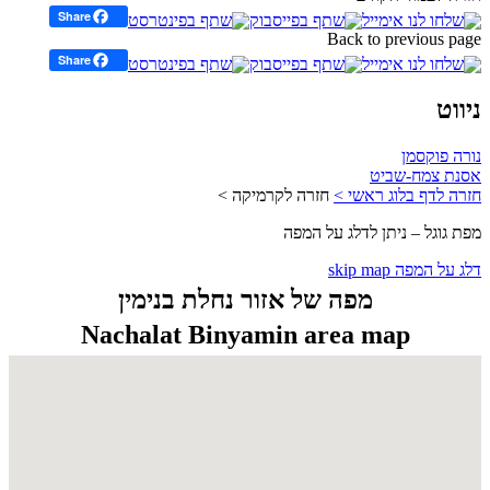
רשימת קטגוריות Categories list
תכשיטים
צורפות כסף, זהב וגולדפילד
אבני חן וחרוזים
תכשיטי זכוכית ואמייל
תכשיטים מצויירים
תכשיטים סרוגים ומכופפים
תכשיטי קרמיקה וחימר פולימרי