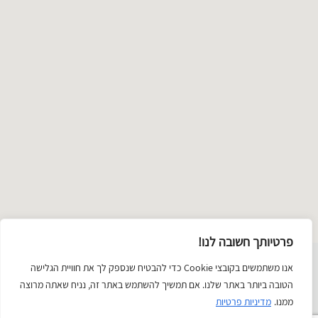
מפה
פרטיותך חשובה לנו!
שימת
אנו משתמשים בקובצי Cookie כדי להבטיח שנספק לך את חוויית הגלישה
תכשיטים
טקסטיל ואופנה
זכוכית
ציור וצילום
קרמיקה
יודאיקה
הטובה ביותר באתר שלנו. אם תמשיך להשתמש באתר זה, נניח שאתה מרוצה
טגוריות
פיסול
בובות
החיים הטובים
ממנו.
מדיניות פרטיות
עץ
נייר
משחקים