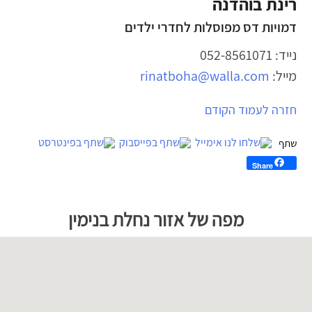
רינת בוהדנה
דמויות דס מפוסלות לחדרי ילדים
נייד: 052-8561071
מייל:
rinatboha@walla.com
יווט
חזרה לעמוד הקודם
Share
לג
פת
מפה של אזור נחלת בנימין
ל
וגל
מפה
יתן
ski
ma
דלג
ל