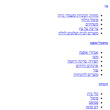
עץ
מזוזות, חנוכיות ומעמדי נרות
פיסול וגילוף
משחקים
צריבה על עץ
מוצרים לבית ושלטים לדלת
טקסטיל ואופנה
אביזרי אופנה
משי
תפירה, סריגה ורקמה
ארנקים ותיקים
עור
מוצרים לתינוקות
קרמיקה
כלי בית
פיסול
פסיפס
דס ופימו