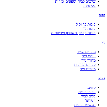
שלטים לבית, שעונים ומזוזות
כלי נגינה
בובות
בובות בד וסול
בובות נוי
בובות כף יד, תאטרון ומריונטות
נייר
מוצרים מנייר
עיסת נייר
מחזור נייר
ספרים וכריכות
מגזרות נייר
זכוכית
פיוזינג
ניפוח זכוכית
כלים לבית
ויטראז'
תכשיטי זכוכית