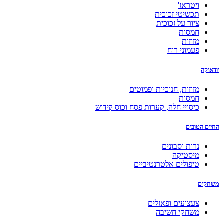
ויטראז'
תכשיטי זכוכית
ציור על זכוכית
חמסות
מזוזות
פעמוני רוח
יודאיקה
מזוזות, חנוכיות ופמוטים
חמסות
כיסויי חלה, קערות פסח וכוס קידוש
החיים הטובים
נרות וסבונים
מיסטיקה
טיפולים אלטרנטיביים
משחקים
צעצועים ופאזלים
משחקי חשיבה