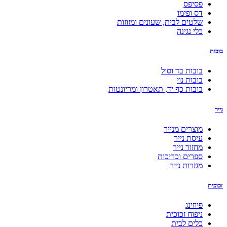
פסיפס
דס ופימו
שלטים לבית, שעונים ומזוזות
כלי נגינה
בובות
בובות בד וסול
בובות נוי
בובות כף יד, תאטרון ומריונטות
נייר
מוצרים מנייר
עיסת נייר
מחזור נייר
ספרים וכריכות
מגזרות נייר
זכוכית
פיוזינג
ניפוח זכוכית
כלים לבית