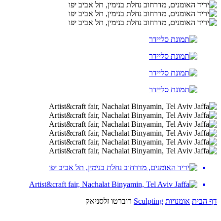
דף הבית
אומנויות
Sculpting
רוברטו זלסניאק