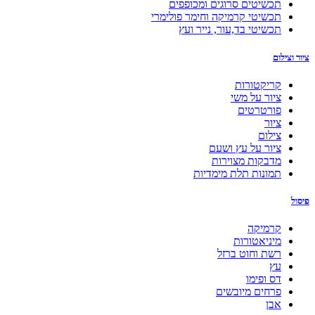
תכשיטים סרוגים ומכופפים
תכשיטי קרמיקה וחימר פולימרי
תכשיטי בד,עור, נייר ועץ
ציור וצילום
קריקטורות
ציור על משי
פורטרטים
ציור
צילום
ציור על עץ ושעם
מדבקות מצוירות
תמונות תלת מימדיות
פיסול
קרמיקה
מיניאטורות
רשת וחוט ברזל
עץ
דס ופימו
פרחים מיובשים
אבן