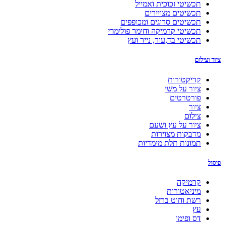
תכשיטי זכוכית ואמייל
תכשיטים מצויירים
תכשיטים סרוגים ומכופפים
תכשיטי קרמיקה וחימר פולימרי
תכשיטי בד,עור, נייר ועץ
ציור וצילום
קריקטורות
ציור על משי
פורטרטים
ציור
צילום
ציור על עץ ושעם
מדבקות מצוירות
תמונות תלת מימדיות
פיסול
קרמיקה
מיניאטורות
רשת וחוט ברזל
עץ
דס ופימו