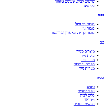
שלטים לבית, שעונים ומזוזות
כלי נגינה
בובות
בובות בד וסול
בובות נוי
בובות כף יד, תאטרון ומריונטות
נייר
מוצרים מנייר
עיסת נייר
מחזור נייר
ספרים וכריכות
מגזרות נייר
זכוכית
פיוזינג
ניפוח זכוכית
כלים לבית
ויטראז'
תכשיטי זכוכית