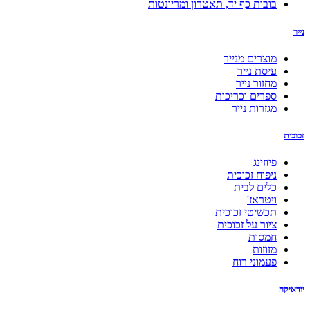
בובות כף יד, תאטרון ומריונטות
נייר
מוצרים מנייר
עיסת נייר
מחזור נייר
ספרים וכריכות
מגזרות נייר
זכוכית
פיוזינג
ניפוח זכוכית
כלים לבית
ויטראז'
תכשיטי זכוכית
ציור על זכוכית
חמסות
מזוזות
פעמוני רוח
יודאיקה