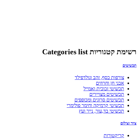
רשימת קטגוריות Categories list
תכשיטים
צורפות כסף, זהב וגולדפילד
אבני חן וחרוזים
תכשיטי זכוכית ואמייל
תכשיטים מצויירים
תכשיטים סרוגים ומכופפים
תכשיטי קרמיקה וחימר פולימרי
תכשיטי בד,עור, נייר ועץ
ציור וצילום
קריקטורות