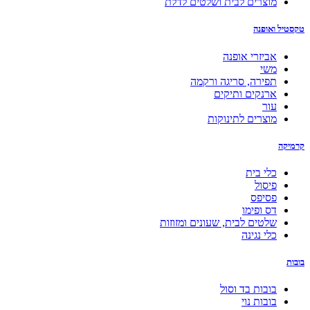
מוצרים לבית ושלטים לדלת
טקסטיל ואופנה
אביזרי אופנה
משי
תפירה, סריגה ורקמה
ארנקים ותיקים
עור
מוצרים לתינוקות
קרמיקה
כלי בית
פיסול
פסיפס
דס ופימו
שלטים לבית, שעונים ומזוזות
כלי נגינה
בובות
בובות בד וסול
בובות נוי