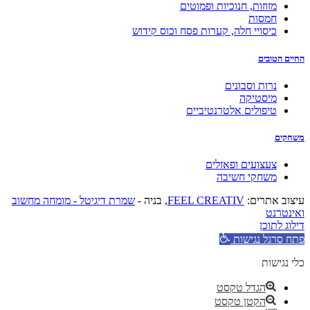
מזוזות, חנוכיות ופמוטים
חמסות
כיסויי חלה, קערות פסח וכוס קידוש
החיים הטובים
נרות וסבונים
מיסטיקה
טיפולים אלטרנטיביים
משחקים
צעצועים ופאזלים
משחקי חשיבה
עיצוב אתרים:
FEEL CREATIV
, בניה -
שמרת דיגיטל - מומחה מחשוב
ואינטרנט
דילוג לתוכן
פתח סרגל נגישות
כלי נגישות
הגדל טקסט
הקטן טקסט