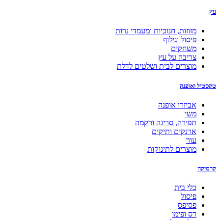
עץ
מזוזות, חנוכיות ומעמדי נרות
פיסול וגילוף
משחקים
צריבה על עץ
מוצרים לבית ושלטים לדלת
טקסטיל ואופנה
אביזרי אופנה
משי
תפירה, סריגה ורקמה
ארנקים ותיקים
עור
מוצרים לתינוקות
קרמיקה
כלי בית
פיסול
פסיפס
דס ופימו