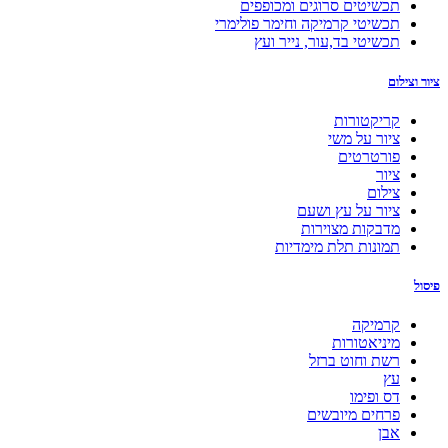
תכשיטים סרוגים ומכופפים
תכשיטי קרמיקה וחימר פולימרי
תכשיטי בד,עור, נייר ועץ
ציור וצילום
קריקטורות
ציור על משי
פורטרטים
ציור
צילום
ציור על עץ ושעם
מדבקות מצוירות
תמונות תלת מימדיות
פיסול
קרמיקה
מיניאטורות
רשת וחוט ברזל
עץ
דס ופימו
פרחים מיובשים
אבן