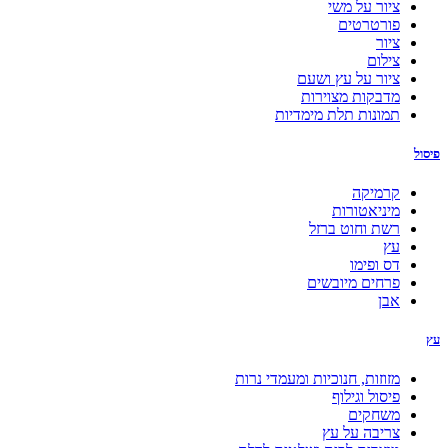
ציור על משי
פורטרטים
ציור
צילום
ציור על עץ ושעם
מדבקות מצוירות
תמונות תלת מימדיות
פיסול
קרמיקה
מיניאטורות
רשת וחוט ברזל
עץ
דס ופימו
פרחים מיובשים
אבן
עץ
מזוזות, חנוכיות ומעמדי נרות
פיסול וגילוף
משחקים
צריבה על עץ