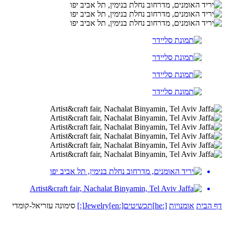
דף הבית
אומנויות
[:he]תכשיטים[:en]Jewelry[:]
סימונה עזריאל-קומדי