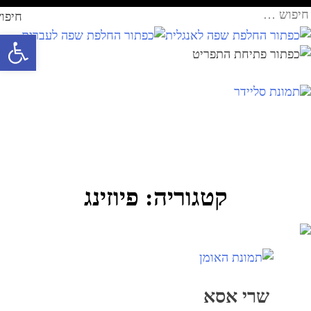
Ski
עבר
יפוש:
t
תוכן
פתח סרגל 
conten
קטגוריה:
פיוזינג
שרי אסא