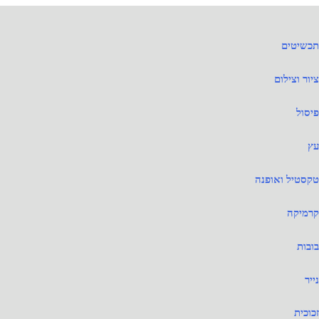
שימת
תכשיטים
טגוריות
ציור וצילום
Categorie
פיסול
lis
עץ
טקסטיל ואופנה
קרמיקה
בובות
נייר
זכוכית