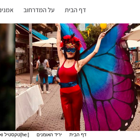
עבר
דף הבית
על המדרחוב
אמנים
תוכן
דף הבית
יריד האומנים
[:he]טקסטיל ואופנה[:en]Textile & Fashion[:]