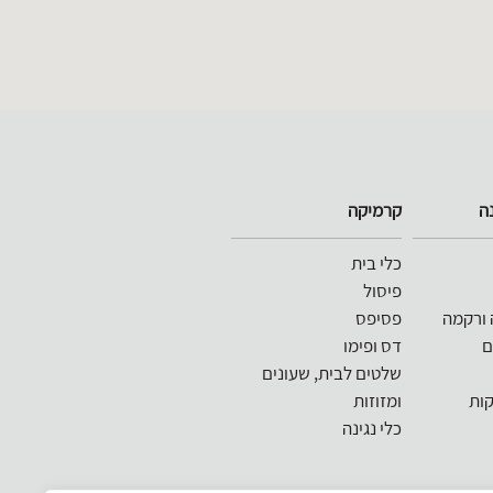
ה
קרמיקה
כלי בית
פיסול
 ורקמה
פסיפס
ם
דס ופימו
שלטים לבית, שעונים
קות
ומזוזות
כלי נגינה