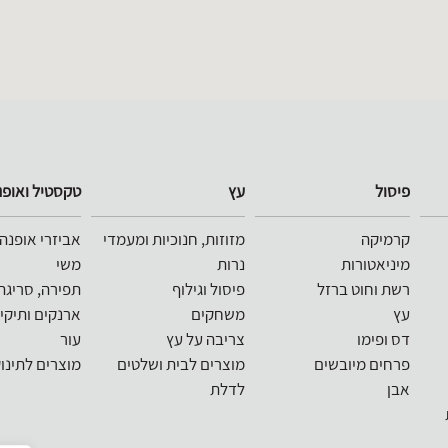
פיסול
עץ
טקסטיל ואופנ
קרמיקה
מזוזות, חנוכיות ומעמדי
אביזרי אופנה
מיניאטורות
נרות
משי
רשת וחוט ברזל
פיסול וגילוף
תפירה, סריגה
עץ
משחקים
ארנקים ותיקי
דס ופימו
צריבה על עץ
עור
פרחים מיובשים
מוצרים לבית ושלטים
מוצרים לתינו
אבן
לדלת