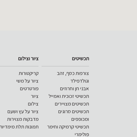
שימת
טגוריות
תכשיטים
ציור וצילום
Categorie
צורפות כסף, זהב
קריקטורות
lis
וגולדפילד
ציור על משי
אבני חן וחרוזים
פורטרטים
תכשיטי זכוכית ואמייל
ציור
תכשיטים מצויירים
צילום
תכשיטים סרוגים
ציור על עץ ושעם
ומכופפים
מדבקות מצוירות
תכשיטי קרמיקה וחימר
תמונות תלת מימדיות
פולימרי