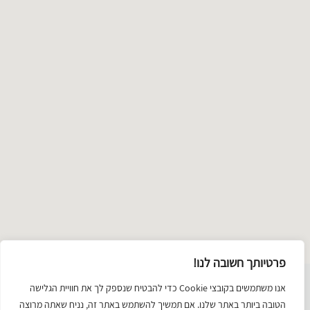
ma
דלג
ל
מפה
פרטיותך חשובה לנו!
שימת
אנו משתמשים בקובצי Cookie כדי להבטיח שנספק לך את חוויית הגלישה
תכשיטים
טקסטיל ואופנה
זכוכית
ציור וצילום
קרמיקה
יודאיקה
הטובה ביותר באתר שלנו. אם תמשיך להשתמש באתר זה, נניח שאתה מרוצה