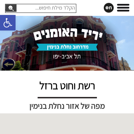
עבר
חיפוש:
תוכן
פתח סרגל 
רשת וחוט ברזל
לג
פת
מפה של אזור נחלת בנימין
ל
וגל
מפה
יתן
ski