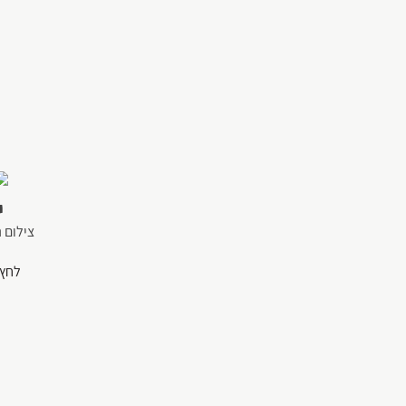
י
צילום 
לחץ 