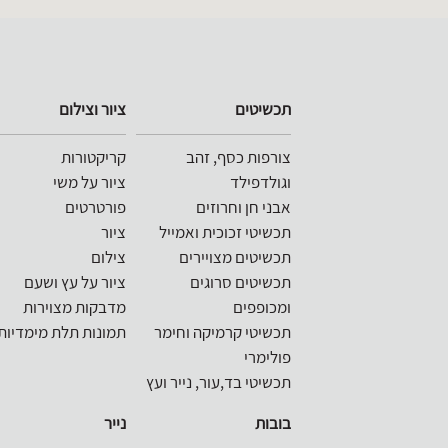
שימת
טגוריות
תכשיטים
ציור וצילום
Categorie
צורפות כסף, זהב
קריקטורות
lis
וגולדפילד
ציור על משי
אבני חן וחרוזים
פורטרטים
תכשיטי זכוכית ואמייל
ציור
תכשיטים מצויירים
צילום
תכשיטים סרוגים
ציור על עץ ושעם
ומכופפים
מדבקות מצוירות
תכשיטי קרמיקה וחימר
תמונות תלת מימדיות
פולימרי
תכשיטי בד,עור, נייר ועץ
בובות
נייר