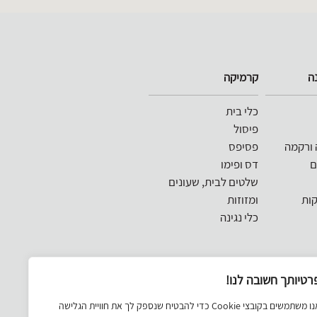
ה
קרמיקה
כלי בית
פיסול
 ורקמה
פסיפס
ם
דס ופימו
שלטים לבית, שעונים
קות
ומזוזות
כלי נגינה
רטיותך חשובה לנו!
משחקים
אנו משתמשים בקובצי Cookie כדי להבטיח שנספק לך את חוויית הגלישה