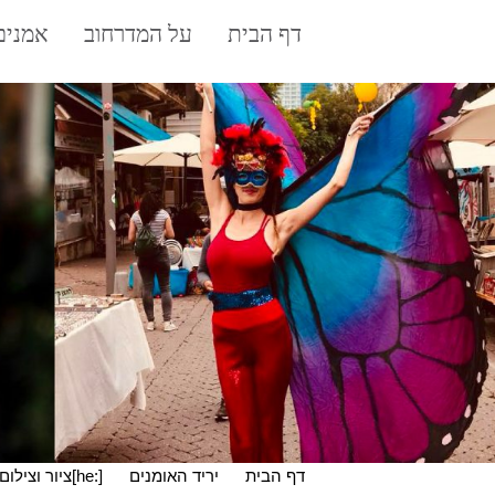
עבר
דף הבית
על המדרחוב
אמנים
תוכן
דף הבית
יריד האומנים
[:he]ציור וצילום[:en]PAINTING& PHOTOGRAPHY[:]