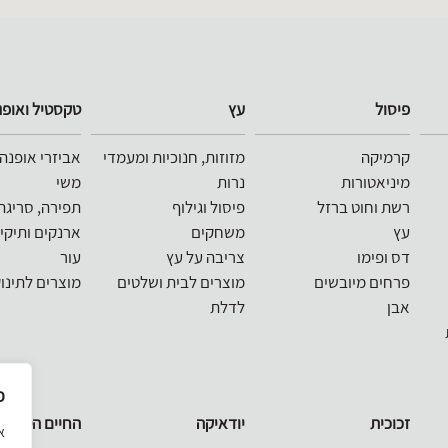
פיסול
עץ
טקסטיל ואופנ
קרמיקה
מזוזות, חנוכיות ומעמדי
אביזרי אופנה
מיניאטורות
נרות
משי
רשת וחוט ברזל
פיסול וגילוף
תפירה, סריגה
עץ
משחקים
ארנקים ותיקי
דס ופימו
צריבה על עץ
עור
פרחים מיובשים
מוצרים לבית ושלטים
מוצרים לתינו
אבן
לדלת
פ
זכוכית
יודאיקה
החיים הטובים