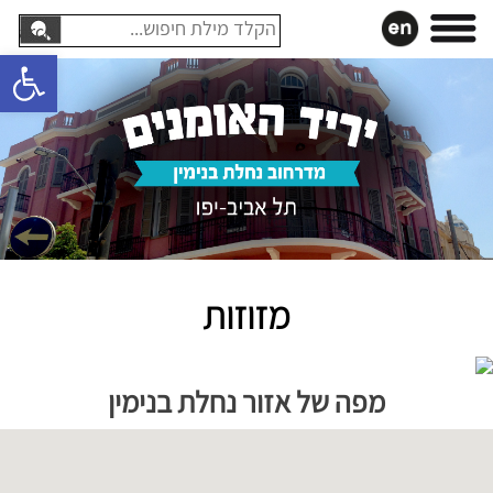
עבר
חיפוש:
תוכן
פתח סרגל 
מזוזות
לג
פת
מפה של אזור נחלת בנימין
ל
וגל
מפה
יתן
ski