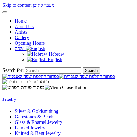
Skip to content
מעבר לתוכן
Home
About Us
Artists
Gallery
Opening Hours
שפה:
Hebrew
English
Search for:
Jewelry
Silver & Goldsmithing
Gemstones & Beads
Glass & Enamel Jewelry
Painted Jewelry
Knitted & Bent Jewelry