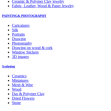
Ceramic & Polymer Clay jewelry
Fabric, Leather, Wood & Paper Jewelry
PAINTING& PHOTOGRAPHY
Caricatures
Silk
Portraits
Drawing
Photography
Drawing on wood & cork
Window Stickers
3D images
Sculpting
Ceramics
Miniatures
Mesh & Wire
Wood
Das & Polymer Clay
Dried Flowers
Stone