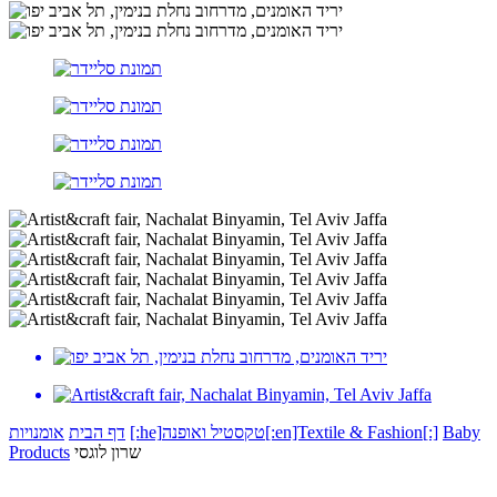
אומנויות
דף הבית
[:he]טקסטיל ואופנה[:en]Textile & Fashion[:]
Baby
Products
שרון לוגסי