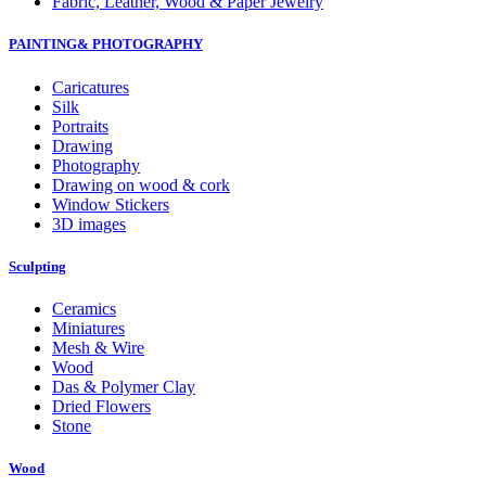
Fabric, Leather, Wood & Paper Jewelry
PAINTING& PHOTOGRAPHY
Caricatures
Silk
Portraits
Drawing
Photography
Drawing on wood & cork
Window Stickers
3D images
Sculpting
Ceramics
Miniatures
Mesh & Wire
Wood
Das & Polymer Clay
Dried Flowers
Stone
Wood