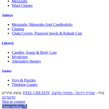
Mezuzahs
Wind Chimes
Judaica
Mezuzahs, Menorahs And Candlesticks
Chamsa
Chala Covers, Passover bowls & Kidush Cup
Lifestyle
Candles, Soaps & Body Care
Mysticism
Alternative therapy
Games
Toys & Puzzles
Thinking Games
עיצוב אתרים:
FEEL CREATIV
שמרת דיגיטל - מומחה מחשוב
, בניה -
ואינטרנט
Skip to content
Open toolbar