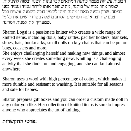
הבובות עשויות מצמר כותנה המתאים לכל עונות השנה ובטוח לתינוקות.
לצמר אחוז גבוה של כותנה, מה שהופך אותו ליותר עמיד ועמיד בפני
כביסה. שרון מכינה מארזי מתנה וניתן להזמין בובה בהזמנה אישית בכל
צבע שתרצו. אוסף הפריטים הסרוגים שלה בטוח ירשים את כל מי
שמעריך את אמנות הסריגה.
Sharon Logsi is a passionate knitter who creates a wide range of
knitted items, including dolls, baby rattles, pacifier holders, blankets,
shoes, hats, bookmarks, small dolls on key chains that can be put on
bags, coasters and more.
She enjoys challenging herself and making new things, and almost
every week she creates something new. Knitting is a challenging
activity that she finds fun and engaging, and she can knit almost
anywhere.
Sharon uses a wool with high percentage of cotton, which makes it
more durable and resistant to washing. It is suitable for all seasons
and safe for babies.
Sharon prepares gift boxes and you can order a custom-made doll in
any color you like. Her collection of knitted items is sure to impress
anyone who appreciates the art of knitting.
פרטי התקשרות: