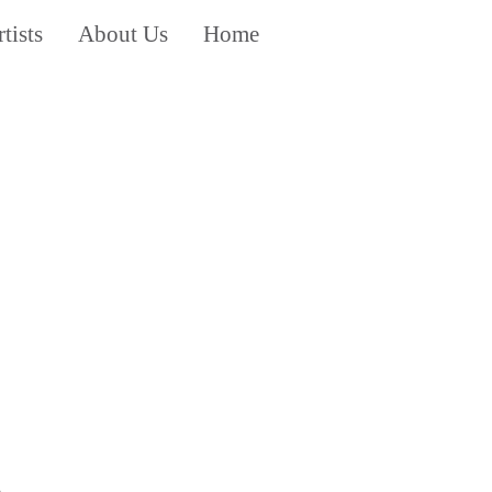
tists
About Us
Home
s