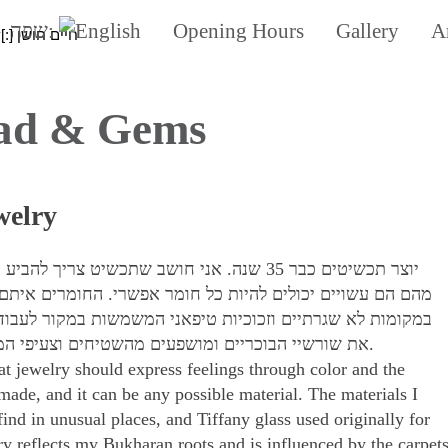
שפה:
Opening Hours
Gallery
Ar
חיים חושן
y[:]
ad & Gems
welry
יוצר תכשיטים כבר 35 שנה.
אני חושב שתכשיט צריך להביע ר
מהם הם עשויים יכולים להיות כל חומר אפשרי.
החומרים איתם 
במקומות לא שגרתיים וזכוכיות טיפאני המשמשות במקור לעבו’.
את שורשיי הבוכריים ומושפעים מהשטיחים וצעיפי המשי שמקורם בבית אבי בסמרקנד.
hat jewelry should express feelings through color and the
made, and it can be any possible material.
The materials I
ind in unusual places, and Tiffany glass used originally for
ry reflects my Bukharan roots and is influenced by the carpet