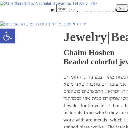
Skip
מעבר
Search
to
לתוכן
אומנויות
דף הבית
[:he]תכשיטים[:en]Jewelr
for:
content
Open toolbar
Jewelry|
Be
Chaim Hoshen
Beaded colorful je
גשות מתוך צבעוניות, והחומרים
אני עובד הם מתכות שאני מוצא
דות ויטראז
התכשיטים משקפים
Jeweler for 35 years. I think t
materials from which they are 
work with are metals, which I f
stained glass works. The jewel