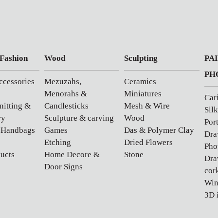
 Fashion
Wood
Sculpting
PA
PH
ccessories
Mezuzahs,
Ceramics
Menorahs &
Miniatures
Car
nitting &
Candlesticks
Mesh & Wire
Silk
ry
Sculpture & carving
Wood
Port
 Handbags
Games
Das & Polymer Clay
Dra
Etching
Dried Flowers
Pho
ucts
Home Decore &
Stone
Dra
Door Signs
cor
Win
3D 