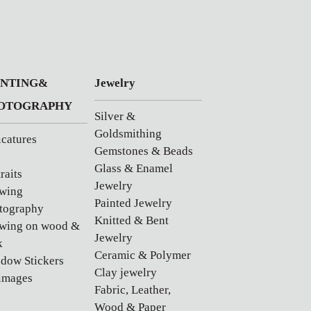
INTING&
Jewelry
OTOGRAPHY
Silver &
Goldsmithing
icatures
Gemstones & Beads
Glass & Enamel
raits
Jewelry
wing
Painted Jewelry
tography
Knitted & Bent
wing on wood &
Jewelry
k
Ceramic & Polymer
dow Stickers
Clay jewelry
images
Fabric, Leather,
Wood & Paper