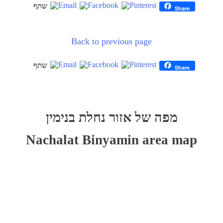
Share
Back to previous page
Share
Post
מפת
דלג
מפה של אזור נחלת בנימין
navigation
גוגל
על
Nachalat Binyamin area map
–
המפה
ניתן
skip
לדלג
map
על
המפה